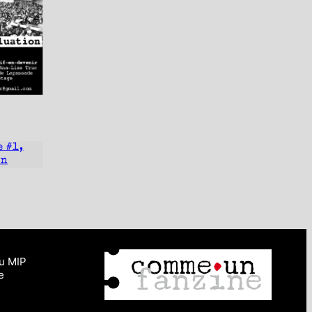
 #1,
on
du MIP
e