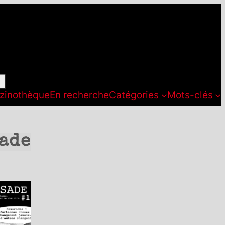
zinothèque
En recherche
Catégories
Mots-clés
ade