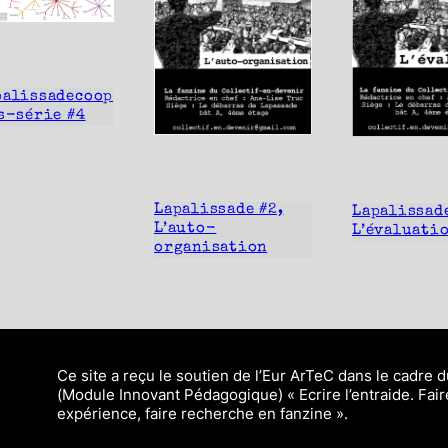
palissadecoop
s-série #4
Lapalissade #2,
Lapalissade
L’auto-
L’évaluati
organisation
Ce site a reçu le soutien de l’Eur ArTeC dans le cadre 
(Module Innovant Pédagogique) « Ecrire l’entraide. Fair
expérience, faire recherche en fanzine ».