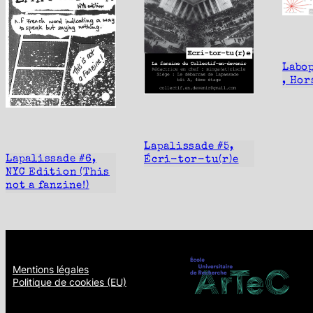
Labo
, Hor
Lapalissade #5,
Lapalissade #6,
Écri-tor-tu(r)e
NYC Edition (This
not a fanzine!)
Mentions légales
Politique de cookies (EU)